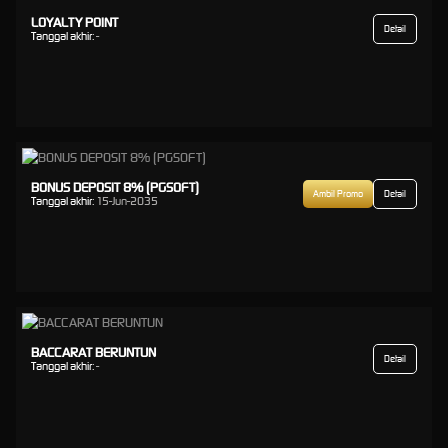
LOYALTY POINT
Detail
Tanggal akhir:
-
BONUS DEPOSIT 8% (PGSOFT)
Ambil Promo
Detail
Tanggal akhir:
15-Jun-2035
BACCARAT BERUNTUN
Detail
Tanggal akhir:
-