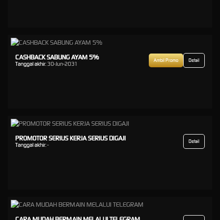
CASHBACK SABUNG AYAM 5%
Ambil Promo
Detail
Tanggal akhir:
30-Jun-2031
PROMOTOR SERIUS KERJA SERIUS DIGAJI
Detail
Tanggal akhir:
-
CARA MUDAH BERMAIN MELALUI TELEGRAM