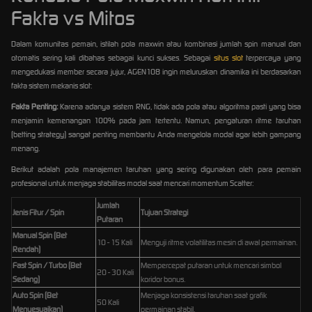
Fakta vs Mitos
Dalam komunitas pemain, istilah pola maxwin atau kombinasi jumlah spin manual dan
otomatis sering kali dibahas sebagai kunci sukses. Sebagai
situs slot
terpercaya yang
mengedukasi member secara jujur, AGEN108 ingin meluruskan dinamika ini berdasarkan
fakta sistem mekanis slot:
Fakta Penting:
Karena adanya sistem RNG, tidak ada pola atau algoritma pasti yang bisa
menjamin kemenangan 100% pada jam tertentu. Namun, pengaturan ritme taruhan
(betting strategy) sangat penting membantu Anda mengelola modal agar lebih gampang
menang.
Berikut adalah pola manajemen taruhan yang sering digunakan oleh para pemain
profesional untuk menjaga stabilitas modal saat mencari momentum Scatter:
Jumlah
Jenis Fitur / Spin
Tujuan Strategi
Putaran
Manual Spin (Bet
10 - 15 Kali
Menguji ritme volatilitas mesin di awal permainan.
Rendah)
Fast Spin / Turbo (Bet
Mempercepat putaran untuk mencari simbol
20 - 30 Kali
Sedang)
koridor bonus.
Auto Spin (Bet
Menjaga konsistensi taruhan saat grafik
50 Kali
Menyesuaikan)
permainan stabil.