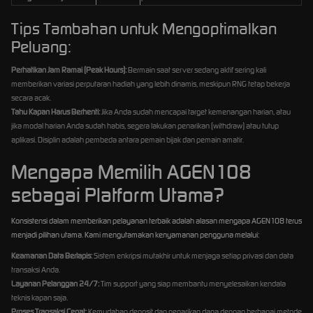
Tips Tambahan untuk Mengoptimalkan
Peluang:
Perhatikan Jam Ramai (Peak Hours):
Bermain saat server sedang aktif sering kali
memberikan variasi perputaran hadiah yang lebih dinamis, meskipun RNG tetap bekerja
secara acak.
Tahu Kapan Harus Berhenti:
Jika Anda sudah mencapai target kemenangan harian, atau
jika modal harian Anda sudah habis, segera lakukan penarikan (withdraw) atau tutup
aplikasi. Disiplin adalah pembeda antara pemain bijak dan pemain amatir.
Mengapa Memilih AGEN108
sebagai Platform Utama?
Konsistensi dalam memberikan pelayanan terbaik adalah alasan mengapa AGEN108 terus
menjadi pilihan utama. Kami mengutamakan kenyamanan pengguna melalui:
Keamanan Data Berlapis:
Sistem enkripsi mutakhir untuk menjaga setiap privasi dan data
transaksi Anda.
Layanan Pelanggan 24/7:
Tim support yang siap membantu menyelesaikan kendala
teknis kapan saja.
Proses Transaksi Cepat:
Kemudahan deposit dan penarikan dana dengan berbagai metode