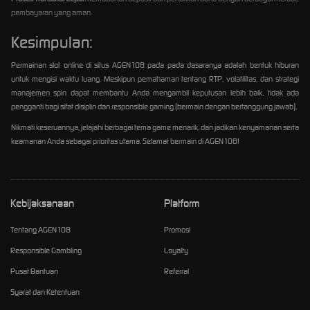
pembayaran yang aman.
Kesimpulan:
Permainan slot online di situs AGEN108 pada pada dasaranya adalah bentuk hiburan
untuk mengisi waktu luang. Meskipun pemahaman tentang RTP, volatilitas, dan strategi
manajemen spin dapat membantu Anda mengambil keputusan lebih baik, tidak ada
pengganti bagi sifat disiplin dan responsible gaming (bermain dengan bertanggung jawab).
Nikmati keseruannya, jelajahi berbagai tema game menarik, dan jadikan kenyamanan serta
keamanan Anda sebagai prioritas utama. Selamat bermain di AGEN108!
Kebijaksanaan
Platform
Tentang AGEN108
Promosi
Responsible Gambling
Loyalty
Pusat Bantuan
Referral
Syarat dan Ketentuan