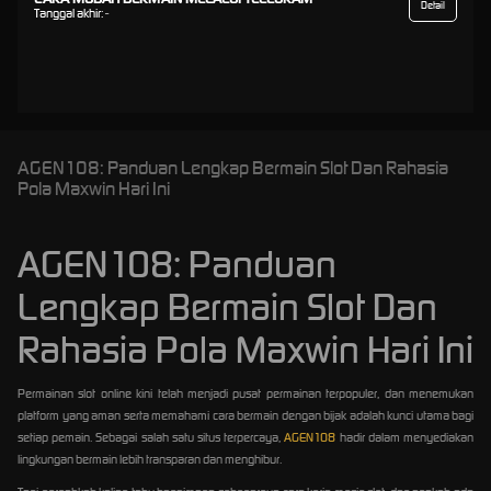
Detail
Tanggal akhir:
-
AGEN108: Panduan Lengkap Bermain Slot Dan Rahasia
Pola Maxwin Hari Ini
AGEN108: Panduan
Lengkap Bermain Slot Dan
Rahasia Pola Maxwin Hari Ini
Permainan slot online kini telah menjadi pusat permainan terpopuler, dan menemukan
platform yang aman serta memahami cara bermain dengan bijak adalah kunci utama bagi
setiap pemain. Sebagai salah satu situs terpercaya,
AGEN108
hadir dalam menyediakan
lingkungan bermain lebih transparan dan menghibur.