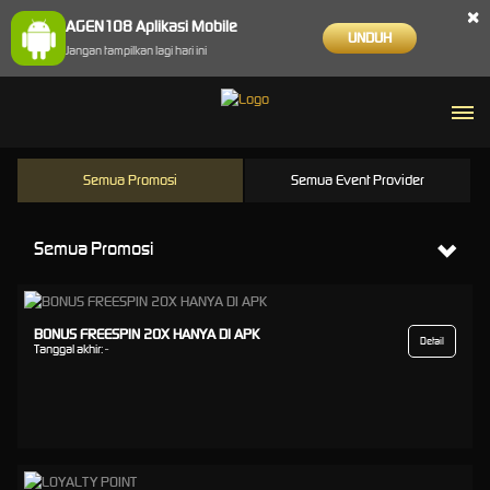
×
AGEN108 Aplikasi Mobile
UNDUH
Jangan tampilkan lagi hari ini
Semua Promosi
Semua Event Provider
Semua Promosi
BONUS FREESPIN 20X HANYA DI APK
Detail
Tanggal akhir:
-