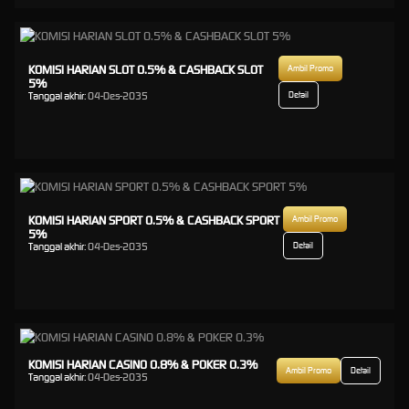
KOMISI HARIAN SLOT 0.5% & CASHBACK SLOT
Ambil Promo
5%
Tanggal akhir:
04-Des-2035
Detail
KOMISI HARIAN SPORT 0.5% & CASHBACK SPORT
Ambil Promo
5%
Tanggal akhir:
04-Des-2035
Detail
KOMISI HARIAN CASINO 0.8% & POKER 0.3%
Ambil Promo
Detail
Tanggal akhir:
04-Des-2035