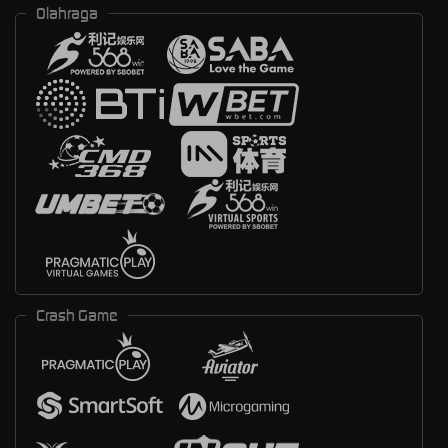
Olahraga
Crash Game