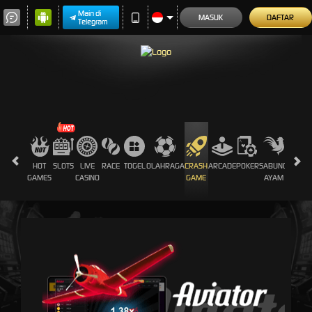
Main di
MASUK
DAFTAR
Telegram
HOT
SLOTS
LIVE
RACE
TOGEL
OLAHRAGA
CRASH
ARCADE
POKER
SABUNG
PROMO
GAMES
CASINO
GAME
AYAM