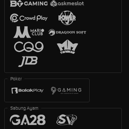
Poker
Sabung Ayam