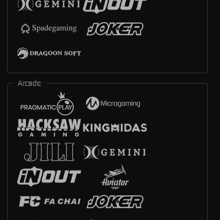
Arcade