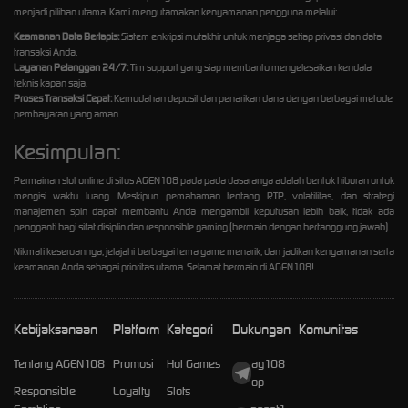
menjadi pilihan utama. Kami mengutamakan kenyamanan pengguna melalui:
Keamanan Data Berlapis:
Sistem enkripsi mutakhir untuk menjaga setiap privasi dan data
transaksi Anda.
Layanan Pelanggan 24/7:
Tim support yang siap membantu menyelesaikan kendala
teknis kapan saja.
Proses Transaksi Cepat:
Kemudahan deposit dan penarikan dana dengan berbagai metode
pembayaran yang aman.
Kesimpulan:
Permainan slot online di situs AGEN108 pada pada dasaranya adalah bentuk hiburan untuk
mengisi waktu luang. Meskipun pemahaman tentang RTP, volatilitas, dan strategi
manajemen spin dapat membantu Anda mengambil keputusan lebih baik, tidak ada
pengganti bagi sifat disiplin dan responsible gaming (bermain dengan bertanggung jawab).
Nikmati keseruannya, jelajahi berbagai tema game menarik, dan jadikan kenyamanan serta
keamanan Anda sebagai prioritas utama. Selamat bermain di AGEN108!
Kebijaksanaan
Platform
Kategori
Dukungan
Komunitas
Tentang AGEN108
Promosi
Hot Games
ag108
op
Responsible
Loyalty
Slots