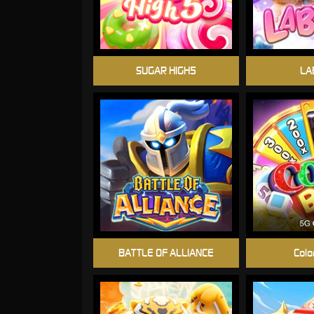
SUGAR HIGH5
LA
BATTLE OF ALLIANCE
Colo