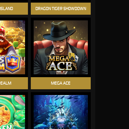
ISLAND
DRAGON TIGER SHOWDOWN
 REALM
MEGA ACE