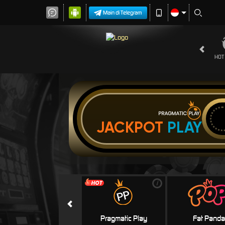
Main di Telegram
HOT
JACKPOT
PLAY
i
Pragmatic Play
Fat Pand