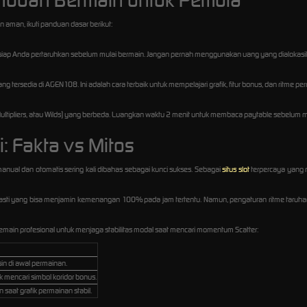
aman, ikuti panduan dasar berikut:
g siap Anda pertaruhkan sebelum mulai bermain. Jangan pernah menggunakan uang yang dialokasik
ersedia di AGEN108. Ini adalah cara terbaik untuk mempelajari grafik, fitur bonus, dan ritme perma
, Multipliers, atau Wilds) yang berbeda. Luangkan waktu 2 menit untuk membaca paytable sebelum 
: Fakta vs Mitos
anual dan otomatis sering kali dibahas sebagai kunci sukses. Sebagai
situs slot
terpercaya yang 
pasti yang bisa menjamin kemenangan 100% pada jam tertentu. Namun, pengaturan ritme taruha
emain profesional untuk menjaga stabilitas modal saat mencari momentum Scatter:
sin di awal permainan.
mencari simbol koridor bonus.
 saat grafik permainan stabil.