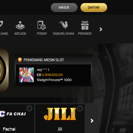
MASUK
DAFTAR
 GAME
ARCADE
POKER
SABUNG AYAM
PROMOSI
PEMENANG MESIN SLOT
ninj****1
IDR
2,949,050.00
Starlight Princess™ 1000
kirr****1
IDR
2,712,900.00
Gates of Olympus™
i
i
i
ninj****1
IDR
1,916,100.00
No Limit City
Starlight Princess™ 1000
Fachai
Jili
kirr****1