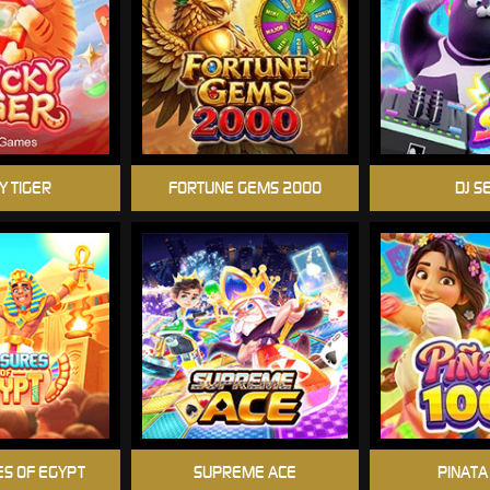
Y TIGER
FORTUNE GEMS 2000
DJ S
S OF EGYPT
SUPREME ACE
PINATA