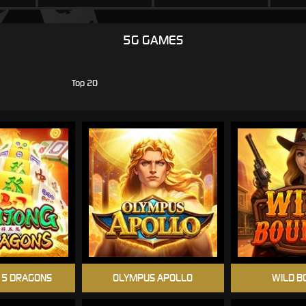
5G GAMES
Top 20
 5 DRAGONS
OLYMPUS APOLLO
WILD B