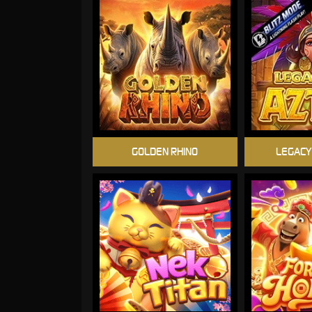
GOLDEN RHINO
LEGACY