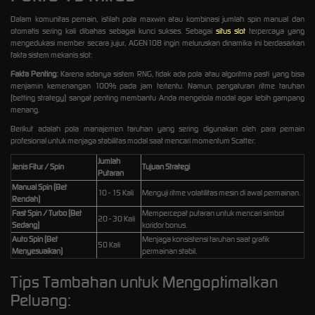
Dalam komunitas pemain, istilah pola maxwin atau kombinasi jumlah spin manual dan
otomatis sering kali dibahas sebagai kunci sukses. Sebagai
situs slot
terpercaya yang
mengedukasi member secara jujur, AGEN108 ingin meluruskan dinamika ini berdasarkan
fakta sistem mekanis slot:
Fakta Penting:
Karena adanya sistem RNG, tidak ada pola atau algoritma pasti yang bisa
menjamin kemenangan 100% pada jam tertentu. Namun, pengaturan ritme taruhan
(betting strategy) sangat penting membantu Anda mengelola modal agar lebih gampang
menang.
Berikut adalah pola manajemen taruhan yang sering digunakan oleh para pemain
profesional untuk menjaga stabilitas modal saat mencari momentum Scatter:
Jumlah
Jenis Fitur / Spin
Tujuan Strategi
Putaran
Manual Spin (Bet
10 - 15 Kali
Menguji ritme volatilitas mesin di awal permainan.
Rendah)
Fast Spin / Turbo (Bet
Mempercepat putaran untuk mencari simbol
20 - 30 Kali
Sedang)
koridor bonus.
Auto Spin (Bet
Menjaga konsistensi taruhan saat grafik
50 Kali
Menyesuaikan)
permainan stabil.
Tips Tambahan untuk Mengoptimalkan
Peluang: